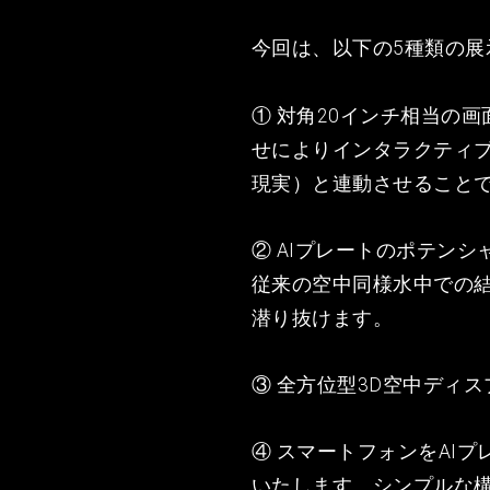
今回は、以下の5種類の展
① 対角20インチ相当の
せによりインタラクティブな機
現実）と連動させること
② AIプレートのポテン
従来の空中同様水中での
潜り抜けます。
③ 全方位型3D空中ディ
④ スマートフォンをAI
いたします。シンプルな