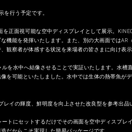
示を行う予定です。
画面を正面視可能な空中ディスプレイとして展示。KINE
能を発揮いたします。また、別の大画面ではAR（Augmen
で、観察者が体感する状況を来場者の皆さまに向け表
シャルを水中へ結像させることで実証いたします。水槽直
結像を可能といたしました。水中では生体の熱帯魚が
スプレイの輝度、鮮明度を向上させた改良型を参考出品
プレートにセットするだけでその画面を空中ディスプレ
構造だからこそ実現した簡易パッケージです。