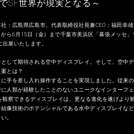
でSF世界が現実となる～
社：広島県広島市、代表取締役社長兼CEO：福田幸
（水）から6月15日（金）まで千葉市美浜区「幕張メッセ
」に出展いたします。
ジとして期待される空中ディスプレイ。そして、空中
提案とは？
イに手を差し入れ操作することを実現しました。従来の
でに人類が経験したことのないユニークなインターフ
像を観察できるディスプレイは、更なる進化を遂げより
中結像技術のポテンシャルである水中ディスプレイな
さい。