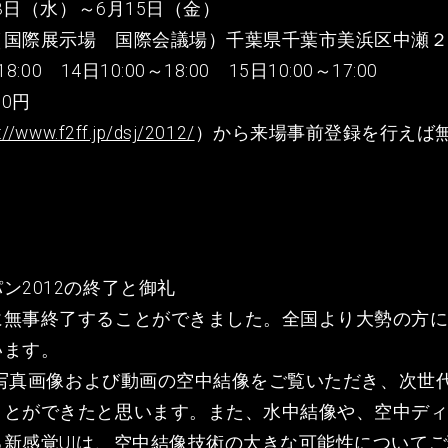
13日（水）～6月15日（金）
（国際展示場 国際会議場）千葉県千葉市美浜区中瀬
00 14日10:00～18:00 15日10:00～17:00
0円
://www.f2ff.jp/dsj/2012/
）から来場事前登録を行えば
ン2012の終了と御礼
に無事終了することができました。全国より大勢の方
います。
では写真画像および動画の空中結像をご覧いただき、次世
ことができたと思います。また、水中結像や、空中デ
新感覚UIは、空中結像技術の大きな可能性について