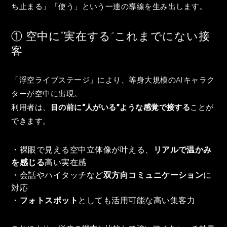
ち止まる」「使う」という一連の導線を生み出します。
① 空中に“実在する”これまでにない接
客
「浮空ライブステージ」により、等身大規模のAIキャラク
ターが空中に出現。
利用者は、
目の前に“人がいる”ような感覚で接する
ことが
できます。
・裸眼で見える空中立体像が叶える、
リアルで温かみ
を感じる
高い実在感
・会話やハイタッチなど
双方向コミュニケーション
に
対応
・
フォトスポット
としても活用可能な高い集客力